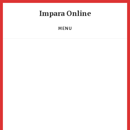
Skip
Skip
Impara Online
to
to
primary
content
Impara
sidebar
Online
MENU