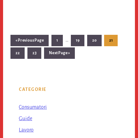
Interim
…
«
Go
Previous Page
Page
1
Page
19
Page
20
Page
21
pages
to
Page
22
Page
23
Go
Next Page »
omitted
to
Primary
CATEGORIE
Sidebar
Consumatori
Guide
Lavoro