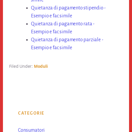
simile
Quietanza di pagamento stipendio -
Esempio e fac simile
Quietanza di pagamento rata -
Esempio e fac simile
Quietanza di pagamento parziale -
Esempio e fac simile
Filed Under:
Moduli
Primary
CATEGORIE
Sidebar
Consumatori