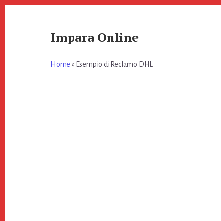
Skip
Skip
to
to
primary
content
Impara Online
sidebar
Impara
Online
Home
»
Esempio di Reclamo DHL