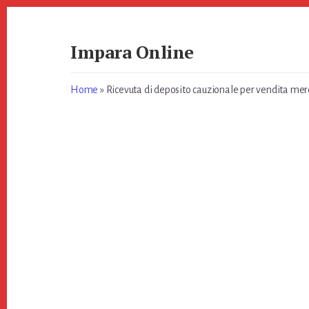
Skip
Skip
to
to
primary
content
Impara Online
sidebar
Impara
Online
Home
»
Ricevuta di deposito cauzionale per vendita merci