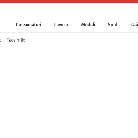
Consumatori
Lavoro
Moduli
Soldi
Gu
​ – Fac simile