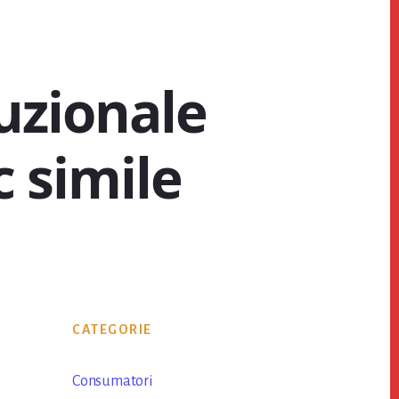
uzionale
c simile
Primary
CATEGORIE
Sidebar
Consumatori