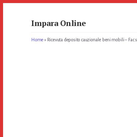
Skip
Skip
to
to
primary
content
Impara Online
sidebar
Impara
Online
Home
»
Ricevuta deposito cauzionale beni mobili​​ – Fac 