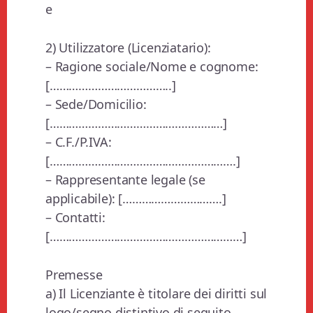
e
2) Utilizzatore (Licenziatario):
– Ragione sociale/Nome e cognome:
[………………………………..]
– Sede/Domicilio:
[………………………………………………]
– C.F./P.IVA:
[………………………………………………….]
– Rappresentante legale (se
applicabile): [………………………….]
– Contatti:
[……………………………………………………]
Premesse
a) Il Licenziante è titolare dei diritti sul
logo/segno distintivo di seguito