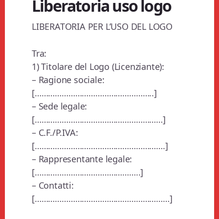
Liberatoria uso logo​
LIBERATORIA PER L’USO DEL LOGO
Tra:
1) Titolare del Logo (Licenziante):
– Ragione sociale:
[……………………………………………..]
– Sede legale:
[…………………………………………………]
– C.F./P.IVA:
[………………………………………………….]
– Rappresentante legale:
[………………………………………..]
– Contatti:
[……………………………………………………]