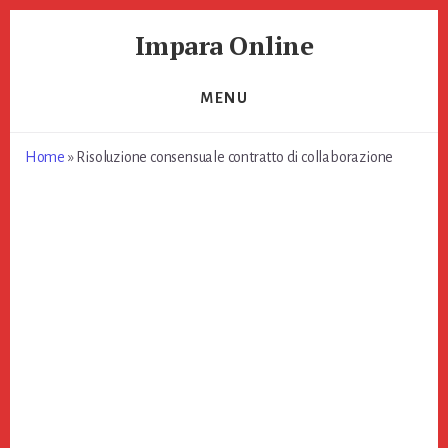
Skip
Skip
Impara Online
to
to
primary
content
Impara
sidebar
Online
MENU
Home
»
Risoluzione consensuale contratto di collaborazione​