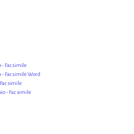
 - Fac simile
​ - Fac simile Word
Fac simile
o - Fac simile