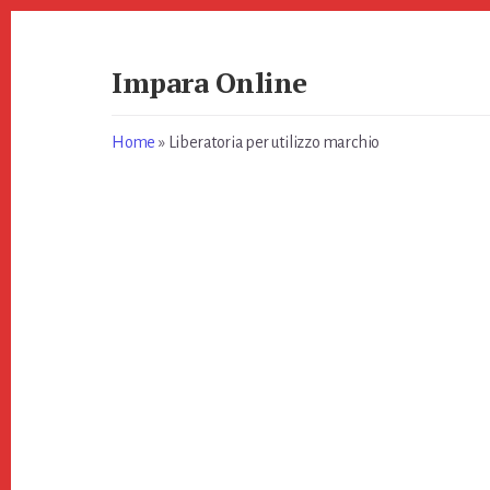
Skip
Skip
to
to
primary
content
Impara Online
sidebar
Impara
Online
Home
»
Liberatoria per utilizzo marchio​