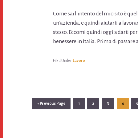
Come sai l’intento del mio sito è quell
un’azienda, e quindi aiutarti a lavora
stesso. Eccomi quindi oggi a darti per
benessere in Italia. Prima di passare 
Filed Under:
Lavoro
«
Go
Previous Page
Page
1
Page
2
Page
3
Page
4
to