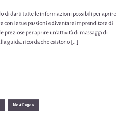
o di darti tutte le informazioni possibili per aprire
re con le tue passioni e diventare imprenditore di
le preziose per aprire un’attività di massaggi di
alla guida, ricorda che esistono […]
Page
5
Go
Next Page »
to