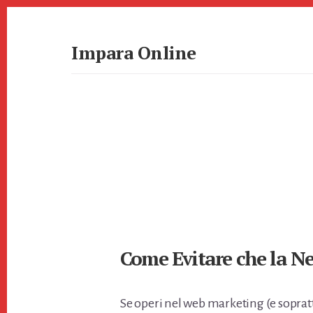
Skip
Skip
to
to
primary
content
Impara Online
sidebar
Impara
Online
Come Evitare che la Ne
Se operi nel web marketing (e sopra