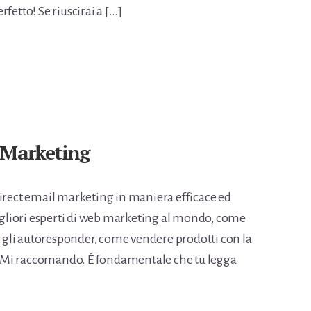
fetto! Se riuscirai a […]
 Marketing
direct email marketing in maniera efficace ed
migliori esperti di web marketing al mondo, come
re gli autoresponder, come vendere prodotti con la
ro! Mi raccomando. É fondamentale che tu legga