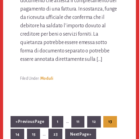
documento che attesta il completamento del
pagamento di una fattura. In sostanza, funge
da ricevuta ufficiale che conferma che il
debitore ha saldato l’importo dovuto al
creditore per beni o servizi forniti. La
quietanza potrebbe essere emessa sotto
forma di documento separato o potrebbe
essere annotata direttamente sulla […]
Filed Under:
Moduli
Interim
…
«
Go
Previous Page
Page
1
Page
11
Page
12
Page
13
pages
to
Interim
…
Page
14
Page
15
Page
23
Go
Next Page »
omitted