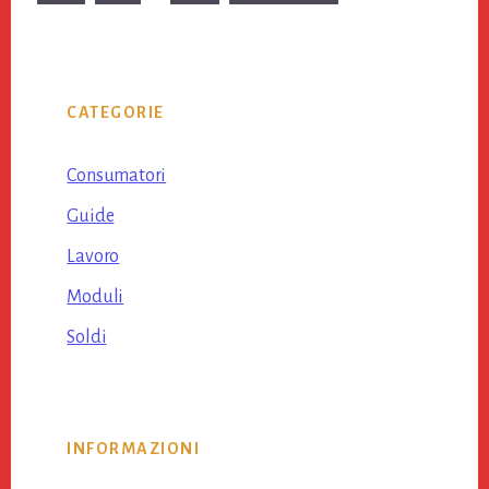
pages
to
omitted
Primary
CATEGORIE
Sidebar
Consumatori
Guide
Lavoro
Moduli
Soldi
INFORMAZIONI