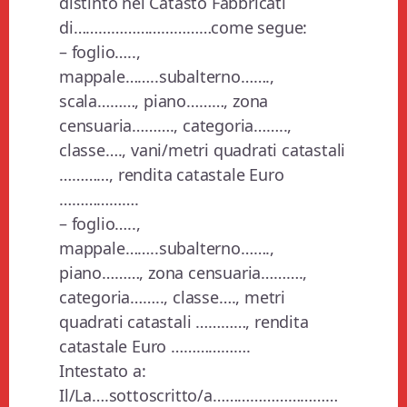
distinto nel Catasto Fabbricati
di……………………………come segue:
– foglio…..,
mappale……..subalterno…….,
scala………, piano………, zona
censuaria………., categoria……..,
classe…., vani/metri quadrati catastali
…………, rendita catastale Euro
……………….
– foglio…..,
mappale……..subalterno…….,
piano………, zona censuaria……….,
categoria…….., classe…., metri
quadrati catastali …………, rendita
catastale Euro ……………….
Intestato a:
Il/La….sottoscritto/a…………………………