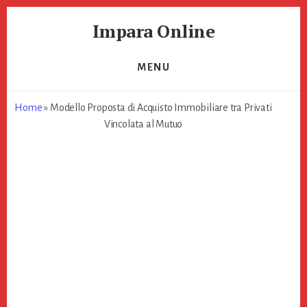
Skip
Skip
Impara Online
to
to
primary
content
Impara
sidebar
Online
MENU
Home
»
Modello Proposta di Acquisto Immobiliare tra Privati
Vincolata al Mutuo