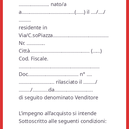
………………….. nato/a
a………………………………….(……) il …./…./
………
residente in
Via/C.soPiazza……………………………………
Nr. …………..
Città……………………………………… (……)
Cod. Fiscale.
…………………………………………………….
Doc.………………………………. n° ….
……………………… rilasciato il ………/
………/…………da………………………..
di seguito denominato Venditore
L’impegno all’acquisto si intende
Sottoscritto alle seguenti condizioni: