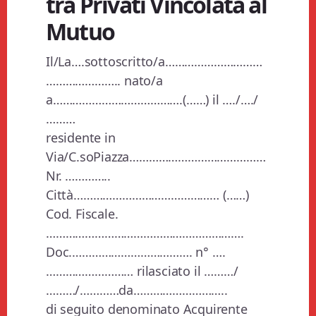
tra Privati Vincolata al
Mutuo
Il/La….sottoscritto/a…………………………
………………….. nato/a
a………………………………….(……) il …./…./
………
residente in
Via/C.soPiazza……………………………………
Nr. …………..
Città……………………………………… (……)
Cod. Fiscale.
…………………………………………………….
Doc.………………………………. n° ….
……………………… rilasciato il ………/
………/…………da………………………..
di seguito denominato Acquirente